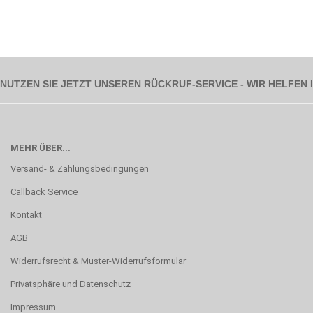
NUTZEN SIE JETZT UNSEREN RÜCKRUF-SERVICE - WIR HELFEN
MEHR ÜBER...
Versand- & Zahlungsbedingungen
Callback Service
Kontakt
AGB
Widerrufsrecht & Muster-Widerrufsformular
Privatsphäre und Datenschutz
Impressum