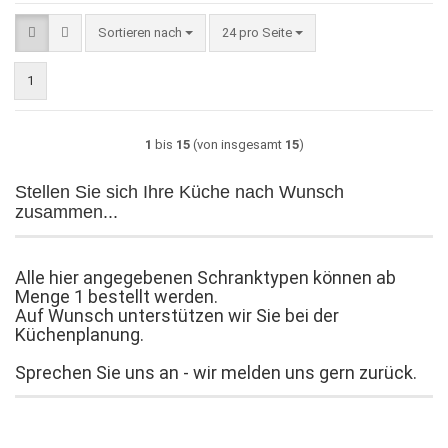
Sortieren nach
pro Seite
Sortieren nach
24 pro Seite
1
1
bis
15
(von insgesamt
15
)
Stellen Sie sich Ihre Küche nach Wunsch
zusammen...
Alle hier angegebenen Schranktypen können ab
Menge 1 bestellt werden.
Auf Wunsch unterstützen wir Sie bei der
Küchenplanung.
Sprechen Sie uns an - wir melden uns gern zurück.