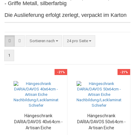
- Griffe Metall, silberfarbig
Die Auslieferung erfolgt zerlegt, verpackt im Karton
Sortieren nach
pro Seite
Sortieren nach
24 pro Seite
1
-21%
-21%
Hängeschrank
Hängeschrank
DARIA/DAVOS 40x64cm -
DARIA/DAVOS 50x64cm -
Artisan Eiche
Artisan Eiche
Nachbildung/Lacklaminat
Nachbildung/Lacklaminat