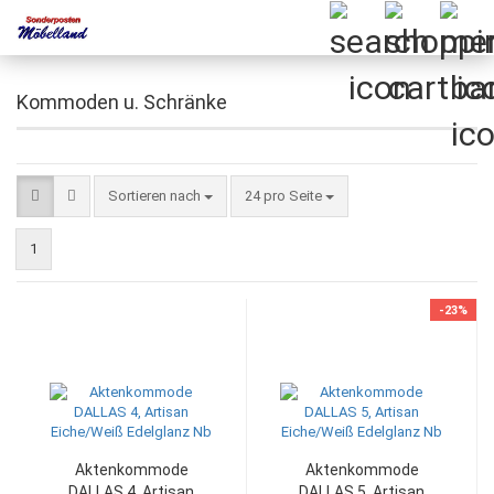
Kommoden u. Schränke
Sortieren nach
pro Seite
Sortieren nach
24 pro Seite
1
-23%
Aktenkommode
Aktenkommode
DALLAS 4, Artisan
DALLAS 5, Artisan