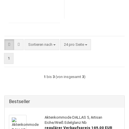
Sortieren nach
pro Seite
Sortieren nach
24 pro Seite
1
1
bis
3
(von insgesamt
3
)
Bestseller
Aktenkommode DALLAS 5, Artisan
Eiche/Weiß Edelglanz Nb
regulärer Verkaufspreis 169,00 EUR