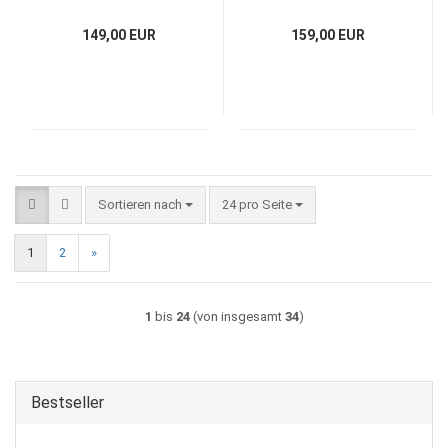
149,00 EUR
159,00 EUR
Sortieren nach
pro Seite
Sortieren nach
24 pro Seite
1
2
»
1
bis
24
(von insgesamt
34
)
Bestseller