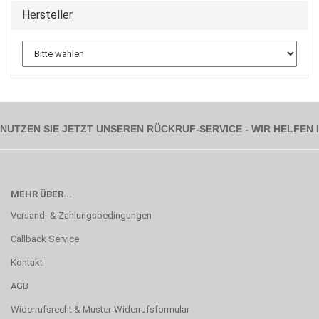
Hersteller
NUTZEN SIE JETZT UNSEREN RÜCKRUF-SERVICE - WIR HELFEN
MEHR ÜBER...
Versand- & Zahlungsbedingungen
Callback Service
Kontakt
AGB
Widerrufsrecht & Muster-Widerrufsformular