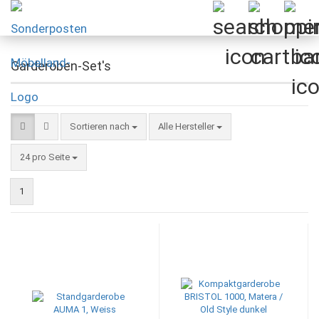
Garderoben-Set's
Sortieren nach
Sortieren nach
Alle Hersteller
pro Seite
24 pro Seite
1