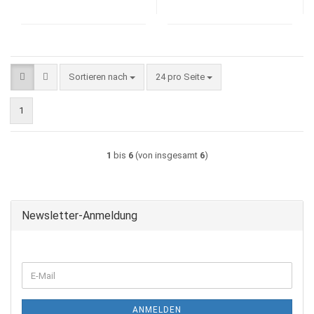
Sortieren nach
pro Seite
Sortieren nach
24 pro Seite
1
1
bis
6
(von insgesamt
6
)
Newsletter-Anmeldung
WEITER
E-
ZUR
Mail
NEWSLETTER-
ANMELDUNG
ANMELDEN