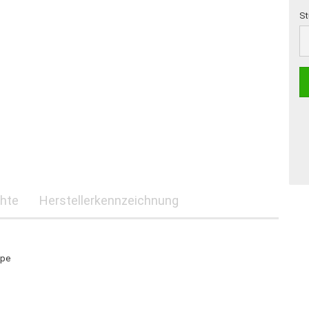
St
St
hte
Herstellerkennzeichnung
ppe