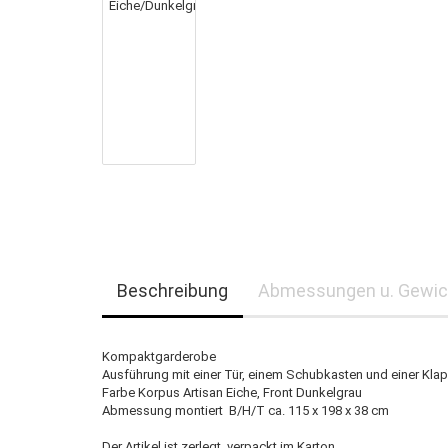
Beschreibung
Abmessungen u. Gewic
Kompaktgarderobe
Ausführung mit einer Tür, einem Schubkasten und einer Kla
Farbe Korpus Artisan Eiche, Front Dunkelgrau
Abmessung montiert B/H/T ca. 115 x 198 x 38 cm
Der Artikel ist zerlegt, verpackt im Karton