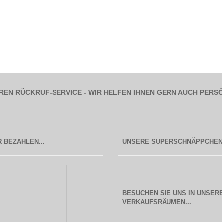
REN RÜCKRUF-SERVICE - WIR HELFEN IHNEN GERN AUCH PERS
 BEZAHLEN...
BESUCHEN SIE UNS IN UNSER
  VERKAUFSRÄUMEN...