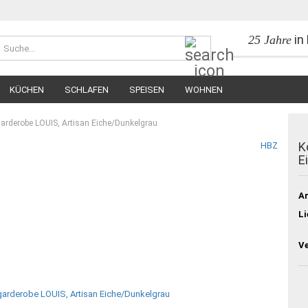
in
25 Jahre
Suche...
KÜCHEN
SCHLAFEN
SPEISEN
WOHNEN
rderobe LOUIS, Artisan Eiche/Dunkelgrau
K
HBZ
E
Ar
Li
V