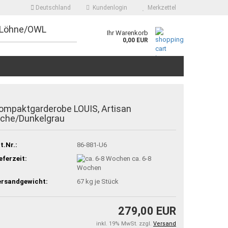
Deutschland
Kundenlogin
Merkzettel
 Löhne/OWL
Ihr Warenkorb
0,00 EUR
ompaktgarderobe LOUIS, Artisan
iche/Dunkelgrau
t.Nr.:
86-881-U6
eferzeit:
ca. 6-8
Wochen
ersandgewicht:
67
kg je Stück
279,00 EUR
inkl. 19% MwSt. zzgl.
Versand