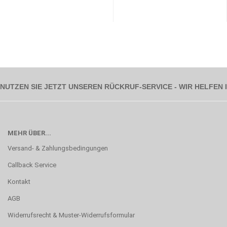
NUTZEN SIE JETZT UNSEREN RÜCKRUF-SERVICE - WIR HELFEN
MEHR ÜBER...
Versand- & Zahlungsbedingungen
Callback Service
Kontakt
AGB
Widerrufsrecht & Muster-Widerrufsformular