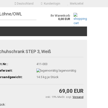
Deutschland
Kundenlogin
Merkzettel
 Löhne/OWL
Ihr Warenkorb
0,00 EUR
chuhschrank STEP 3, Weiß
t.Nr.:
411-003
eferzeit:
lagervorrätig
ersandgewicht:
14.5
kg je Stück
69,00 EUR
inkl. 19% MwSt. zzgl.
Versand
ück: