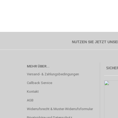
NUTZEN SIE JETZT UNSE
MEHR ÜBER...
SICHER
Versand- & Zahlungsbedingungen
Callback Service
Kontakt
AGB
Widerrufsrecht & Muster-Widerrufsformular
Privatsphäre und Datenschutz