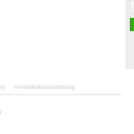
St
any
Herstellerkennzeichnung
)