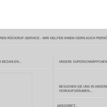
REN RÜCKRUF-SERVICE - WIR HELFEN IHNEN GERN AUCH PERS
 BEZAHLEN...
BESUCHEN SIE UNS IN UNSER
  VERKAUFSRÄUMEN...
ANSCHRIFT: