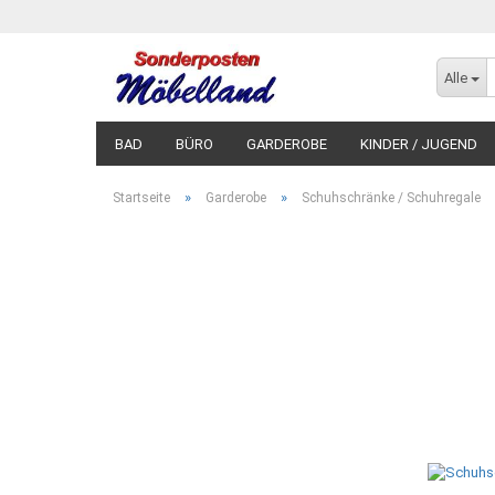
Alle
BAD
BÜRO
GARDEROBE
KINDER / JUGEND
»
»
Startseite
Garderobe
Schuhschränke / Schuhregale