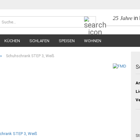
in
25 Jahre
Suche...
KÜCHEN
SCHLAFEN
SPEISEN
WOHNEN
»
Schuhschrank STEP 3, Weiß
S
Ar
Li
V
St