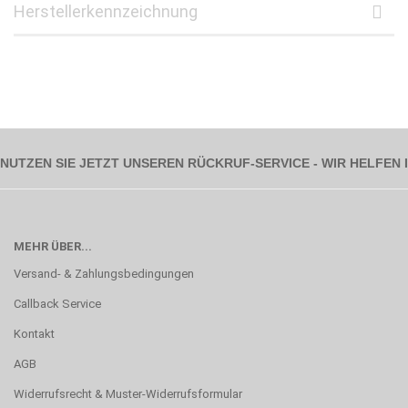
Herstellerkennzeichnung
NUTZEN SIE JETZT UNSEREN RÜCKRUF-SERVICE - WIR HELFEN
MEHR ÜBER...
Versand- & Zahlungsbedingungen
Callback Service
Kontakt
AGB
Widerrufsrecht & Muster-Widerrufsformular