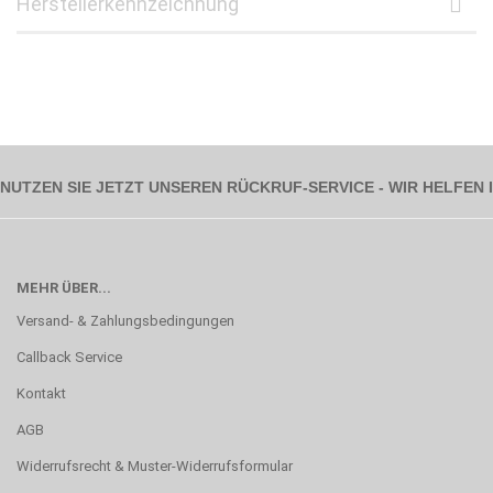
Herstellerkennzeichnung
NUTZEN SIE JETZT UNSEREN RÜCKRUF-SERVICE - WIR HELFEN
MEHR ÜBER...
Versand- & Zahlungsbedingungen
Callback Service
Kontakt
AGB
Widerrufsrecht & Muster-Widerrufsformular