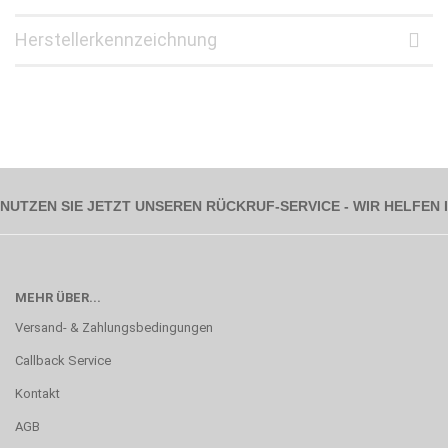
Herstellerkennzeichnung
NUTZEN SIE JETZT UNSEREN RÜCKRUF-SERVICE - WIR HELFEN
MEHR ÜBER...
Versand- & Zahlungsbedingungen
Callback Service
Kontakt
AGB