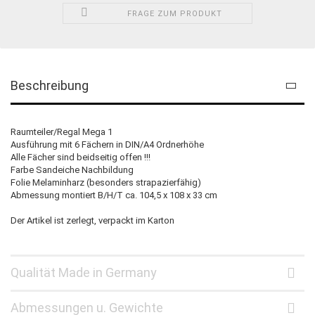
FRAGE ZUM PRODUKT
Beschreibung
Raumteiler/Regal Mega 1
Ausführung mit 6 Fächern in DIN/A4 Ordnerhöhe
Alle Fächer sind beidseitig offen !!!
Farbe Sandeiche Nachbildung
Folie Melaminharz (besonders strapazierfähig)
Abmessung montiert B/H/T ca. 104,5 x 108 x 33 cm
Der Artikel ist zerlegt, verpackt im Karton
Qualität Made in Germany
Abmessungen u. Gewichte