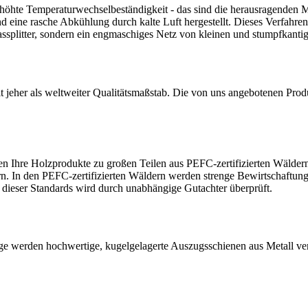
 erhöhte Temperaturwechselbeständigkeit - das sind die herausragende
 eine rasche Abkühlung durch kalte Luft hergestellt. Dieses Verfahren
ssplitter, sondern ein engmaschiges Netz von kleinen und stumpfkanti
it jeher als weltweiter Qualitätsmaßstab. Die von uns angebotenen Pr
hen Ihre Holzprodukte zu großen Teilen aus PEFC-zertifizierten Wäld
rn. In den PEFC-zertifizierten Wäldern werden strenge Bewirtschaftun
g dieser Standards wird durch unabhängige Gutachter überprüft.
e werden hochwertige, kugelgelagerte Auszugsschienen aus Metall ver