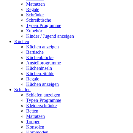
Matratzen
Regale
Schränke
Schreibtische
Typen-Programme
Zubehör
Kinder / Jugend anzeigen
Küchen
Küchen anzeigen
Bartische
Küchenblöcke
Anstellprogramme
Kücheninseln
Küchen-Stühle
Regale
Küchen anzeigen
Schlafen
Schlafen anzeigen
Typen-Programme
Kleiderschränke
Betten
Matratzen
Topper
Konsolen
Kommoden