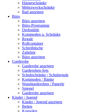
Hängeschränke
Mehrzweckschränke
Bad anzeigen
Büro
Büro anzeigen
Büro-Programme
Drehstühle
Kommoden u. Schränke
Regale
Rollcontainer
Schreibtische
Zubehör
Büro anzeigen
Garderobe
Garderobe anzeigen
Garderoben-Sets
Schuhschränke / Schuhregale
Kommoden / Bänke
Wandgarderoben / Paneele
Spiegel
Garderobe anzeigen
Kinder / Jugend
Kinder / Jugend anzeigen
Betten
Konsolen