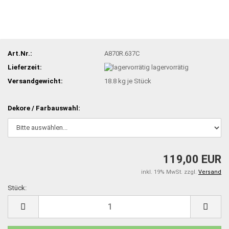
Art.Nr.:
A870R.637C
Lieferzeit:
lagervorrätig
Versandgewicht:
18.8
kg je Stück
Dekore / Farbauswahl:
119,00 EUR
inkl. 19% MwSt. zzgl.
Versand
Stück:
Stück