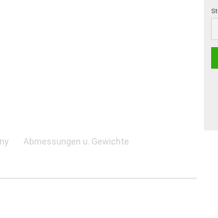
St
St
any
Abmessungen u. Gewichte