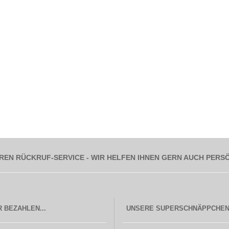
REN RÜCKRUF-SERVICE - WIR HELFEN IHNEN GERN AUCH PERS
 BEZAHLEN...