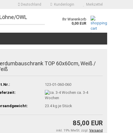
Deutschland
Kundenlogin
Merkzettel
 Löhne/OWL
Ihr Warenkorb
0,00 EUR
erdumbauschrank TOP 60x60cm, Weiß /
eiß
t.Nr.:
123-01-060-060
eferzeit:
ca. 3-4
Wochen
ersandgewicht:
23.4
kg je Stück
85,00 EUR
inkl. 19% MwSt. zzgl.
Versand