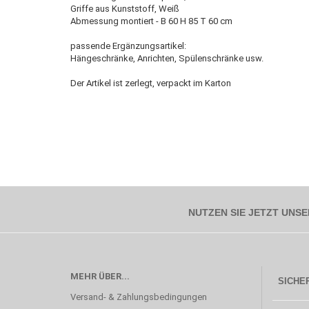
Griffe aus Kunststoff, Weiß
Abmessung montiert - B 60 H 85 T 60 cm
passende Ergänzungsartikel:
Hängeschränke, Anrichten, Spülenschränke usw.
Der Artikel ist zerlegt, verpackt im Karton
NUTZEN SIE JETZT UNSE
MEHR ÜBER...
SICHER
Versand- & Zahlungsbedingungen