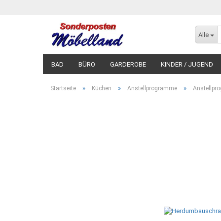
Alle
BAD
BÜRO
GARDEROBE
KINDER / JUGEND
»
»
»
Startseite
Küchen
Anstellprogramme
Anstellp