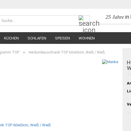
in
25 Jahre
Suche...
KÜCHEN
SCHLAFEN
SPEISEN
WOHNEN
»
rogramm TOP
Herdumbauschrank TOP 60x60cm, Weiß / Weiß
H
W
Ar
Li
V