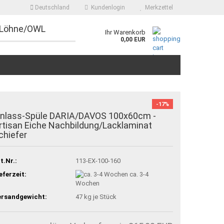
Deutschland
Kundenlogin
Merkzettel
 Löhne/OWL
Ihr Warenkorb
0,00 EUR
-17%
inlass-Spüle DARIA/DAVOS 100x60cm -
rtisan Eiche Nachbildung/Lacklaminat
chiefer
t.Nr.:
113-EX-100-160
eferzeit:
ca. 3-4
Wochen
ersandgewicht:
47
kg je Stück