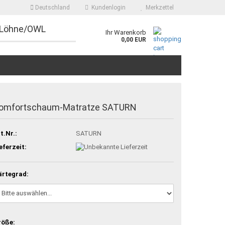
Deutschland
Kundenlogin
Merkzettel
 Löhne/OWL
Ihr Warenkorb
0,00 EUR
omfortschaum-Matratze SATURN
t.Nr.:
SATURN
eferzeit:
ärtegrad:
röße: