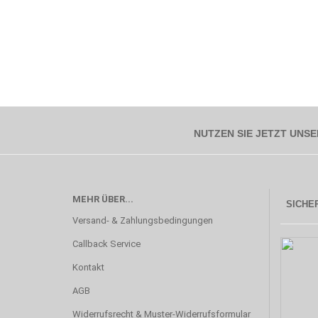
NUTZEN SIE JETZT UNSE
MEHR ÜBER...
SICHER
Versand- & Zahlungsbedingungen
Callback Service
Kontakt
AGB
Widerrufsrecht & Muster-Widerrufsformular