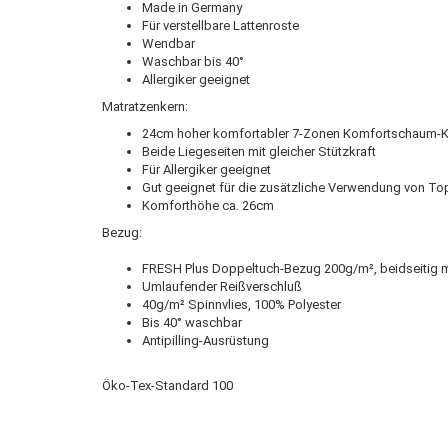
Made in Germany
Für verstellbare Lattenroste
Wendbar
Waschbar bis 40°
Allergiker geeignet
Matratzenkern:
24cm hoher komfortabler 7-Zonen Komfortschaum-Ke
Beide Liegeseiten mit gleicher Stützkraft
Für Allergiker geeignet
Gut geeignet für die zusätzliche Verwendung von To
Komforthöhe ca. 26cm
Bezug:
FRESH Plus Doppeltuch-Bezug 200g/m², beidseitig m
Umlaufender Reißverschluß
40g/m² Spinnvlies, 100% Polyester
Bis 40° waschbar
Antipilling-Ausrüstung
Öko-Tex-Standard 100