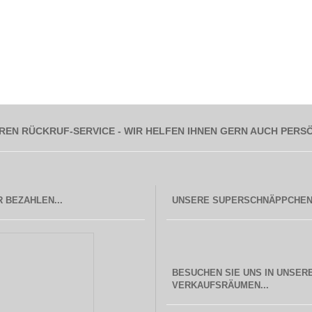
REN RÜCKRUF-SERVICE - WIR HELFEN IHNEN GERN AUCH PERS
 BEZAHLEN...
BESUCHEN SIE UNS IN UNSER
  VERKAUFSRÄUMEN...