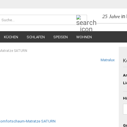
in
25 Jahre
Suche...
KÜCHEN
SCHLAFEN
SPEISEN
WOHNEN
Matratze SATURN
K
Matralux
Ar
Li
H
G