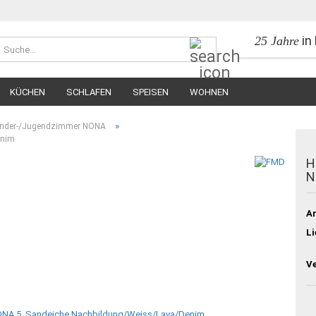
in
25 Jahre
Suche...
KÜCHEN
SCHLAFEN
SPEISEN
WOHNEN
»
inder-/Jugendzimmer NONA
enim
H
N
Ar
Li
V