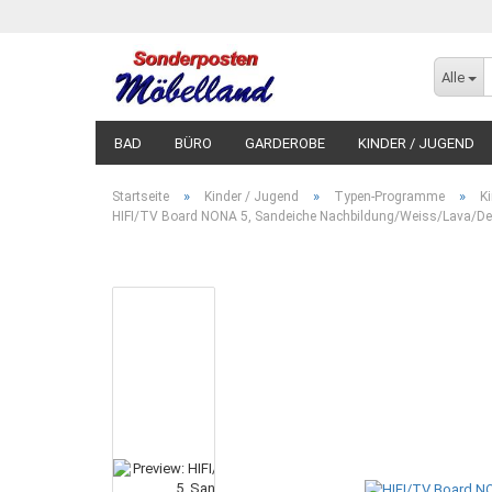
Alle
BAD
BÜRO
GARDEROBE
KINDER / JUGEND
»
»
»
Startseite
Kinder / Jugend
Typen-Programme
K
HIFI/TV Board NONA 5, Sandeiche Nachbildung/Weiss/Lava/D