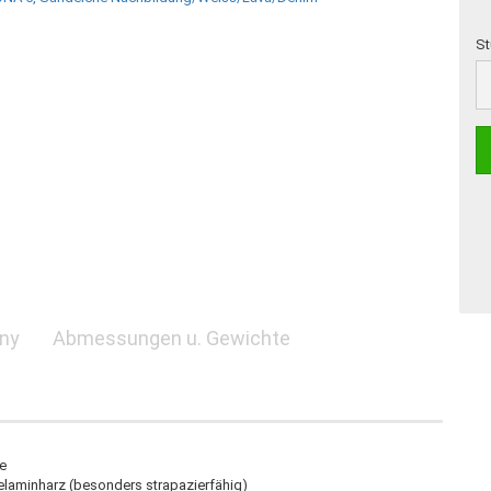
St
St
any
Abmessungen u. Gewichte
e
laminharz (besonders strapazierfähig)