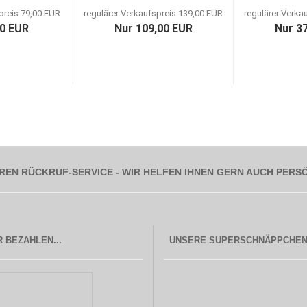
preis 79,00 EUR
regulärer Verkaufspreis 139,00 EUR
regulärer Verka
00 EUR
Nur 109,00 EUR
Nur 3
REN RÜCKRUF-SERVICE - WIR HELFEN IHNEN GERN AUCH PERS
 BEZAHLEN...