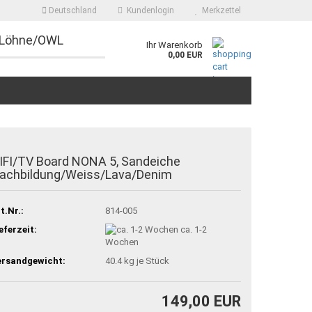
Deutschland
Kundenlogin
Merkzettel
 Löhne/OWL
Ihr Warenkorb
0,00 EUR
IFI/TV Board NONA 5, Sandeiche
achbildung/Weiss/Lava/Denim
t.Nr.:
814-005
eferzeit:
ca. 1-2
Wochen
ersandgewicht:
40.4
kg je Stück
149,00 EUR