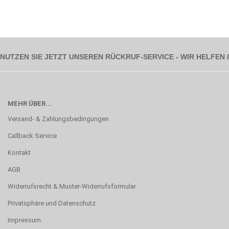
NUTZEN SIE JETZT UNSEREN RÜCKRUF-SERVICE - WIR HELFEN
MEHR ÜBER...
Versand- & Zahlungsbedingungen
Callback Service
Kontakt
AGB
Widerrufsrecht & Muster-Widerrufsformular
Privatsphäre und Datenschutz
Impressum