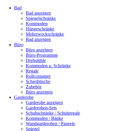
Bad
Bad anzeigen
Spiegelschränke
Kommoden
Hängeschränke
Mehrzweckschränke
Bad anzeigen
Büro
Büro anzeigen
Büro-Programme
Drehstühle
Kommoden u. Schränke
Regale
Rollcontainer
Schreibtische
Zubehör
Büro anzeigen
Garderobe
Garderobe anzeigen
Garderoben-Sets
Schuhschränke / Schuhregale
Kommoden / Bänke
Wandgarderoben / Paneele
Spiegel