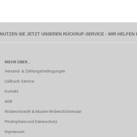
NUTZEN SIE JETZT UNSEREN RÜCKRUF-SERVICE - WIR HELFEN
MEHR ÜBER...
Versand- & Zahlungsbedingungen
Callback Service
Kontakt
AGB
Widerrufsrecht & Muster-Widerrufsformular
Privatsphäre und Datenschutz
Impressum