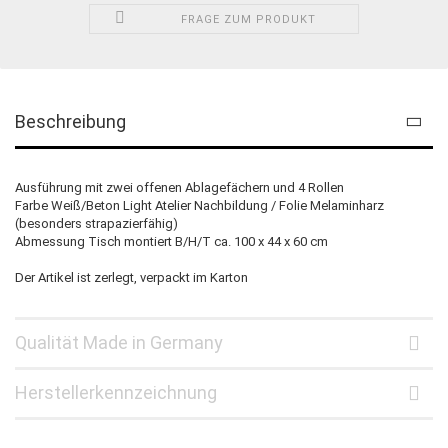
FRAGE ZUM PRODUKT
Beschreibung
Ausführung mit zwei offenen Ablagefächern und 4 Rollen
Farbe Weiß/Beton Light Atelier Nachbildung / Folie Melaminharz
(besonders strapazierfähig)
Abmessung Tisch montiert B/H/T ca. 100 x 44 x 60 cm
Der Artikel ist zerlegt, verpackt im Karton
Qualität Made in Germany
Herstellerkennzeichnung