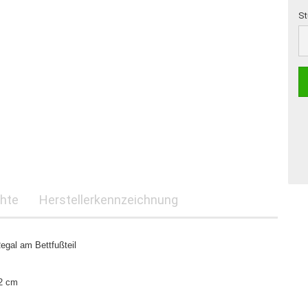
St
St
hte
Herstellerkennzeichnung
egal am Bettfußteil
32 cm