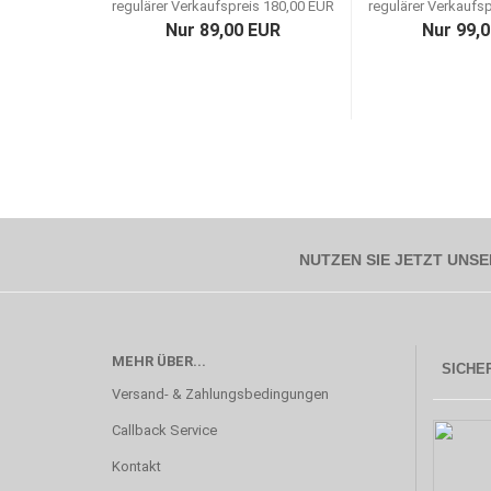
regulärer Verkaufspreis 180,00 EUR
regulärer Verkaufs
Nur 89,00 EUR
Nur 99,
NUTZEN SIE JETZT UNSE
MEHR ÜBER...
SICHER
Versand- & Zahlungsbedingungen
Callback Service
Kontakt