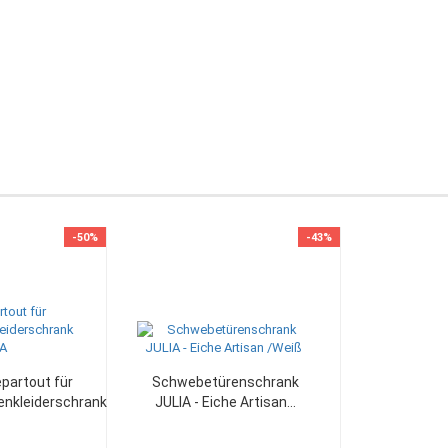
-50%
-43%
partout für
Schwebetürenschrank
kleiderschrank...
JULIA - Eiche Artisan...