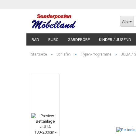
Alle
BAD
BÜRO
GARDEROBE
KINDER / JUGEND
»
»
»
Startseite
Schlafen
Typen-Programme
JULIA / 