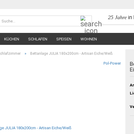
in
25 Jahre
Suche...
KÜCHEN
SCHLAFEN
SPEISEN
WOHNEN
»
Schlafzimmer
Bettanlage JULIA 180x200cm - Artisan Eiche/Weiß
B
Pol-Power
E
Ar
Li
V