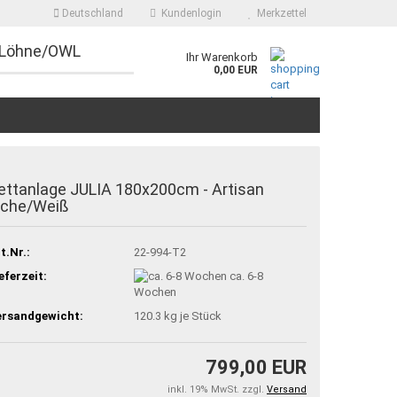
Deutschland
Kundenlogin
Merkzettel
 Löhne/OWL
Ihr Warenkorb
0,00 EUR
ettanlage JULIA 180x200cm - Artisan
iche/Weiß
t.Nr.:
22-994-T2
eferzeit:
ca. 6-8
Wochen
ersandgewicht:
120.3
kg je Stück
799,00 EUR
inkl. 19% MwSt. zzgl.
Versand