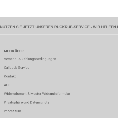
NUTZEN SIE JETZT UNSEREN RÜCKRUF-SERVICE - WIR HELFEN
MEHR ÜBER...
Versand- & Zahlungsbedingungen
Callback Service
Kontakt
AGB
Widerrufsrecht & Muster-Widerrufsformular
Privatsphäre und Datenschutz
Impressum