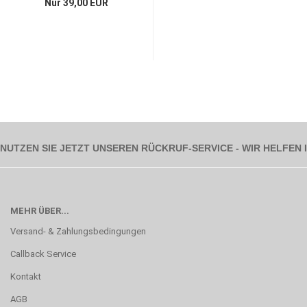
Nur 39,00 EUR
NUTZEN SIE JETZT UNSEREN RÜCKRUF-SERVICE - WIR HELFEN
MEHR ÜBER...
Versand- & Zahlungsbedingungen
Callback Service
Kontakt
AGB