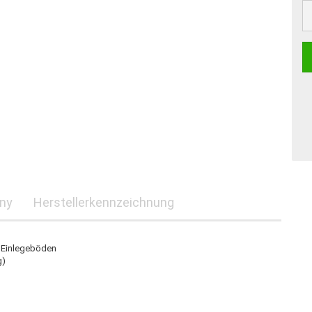
St
any
Herstellerkennzeichnung
r Einlegeböden
g)