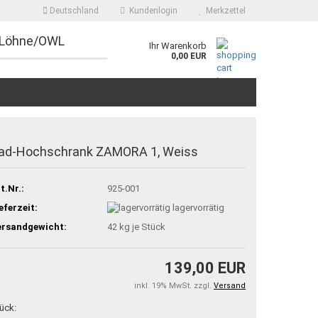
Deutschland
Kundenlogin
Merkzettel
 Löhne/OWL
Ihr Warenkorb
0,00 EUR
ad-Hochschrank ZAMORA 1, Weiss
t.Nr.:
925-001
eferzeit:
lagervorrätig
ersandgewicht:
42
kg je Stück
139,00 EUR
inkl. 19% MwSt. zzgl.
Versand
ück: