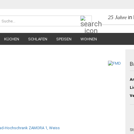
in
25 Jahre
Suche...
KÜCHEN
SCHLAFEN
SPEISEN
WOHNEN
B
Ar
Li
V
St