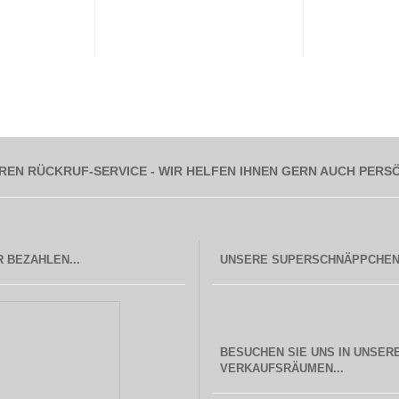
REN RÜCKRUF-SERVICE - WIR HELFEN IHNEN GERN AUCH PERS
 BEZAHLEN...
BESUCHEN SIE UNS IN UNSER
  VERKAUFSRÄUMEN...