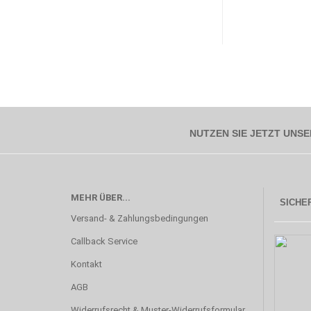
NUTZEN SIE JETZT UNSE
MEHR ÜBER...
SICHER
Versand- & Zahlungsbedingungen
Callback Service
Kontakt
AGB
Widerrufsrecht & Muster-Widerrufsformular