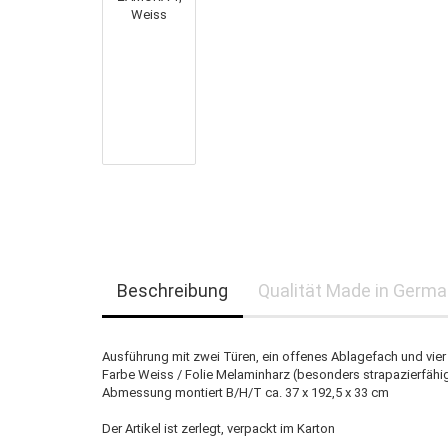
Beschreibung
Qualität Made in Germ
Ausführung mit zwei Türen, ein offenes Ablagefach und vie
Farbe Weiss / Folie Melaminharz (besonders strapazierfähi
Abmessung montiert B/H/T ca. 37 x 192,5 x 33 cm
Der Artikel ist zerlegt, verpackt im Karton