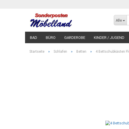
Alle
BAD
BÜRO
GARDEROBE
KINDER / JUGEND
»
»
»
Startseite
Schlafen
Betten
4 Bettschubkästen Fle