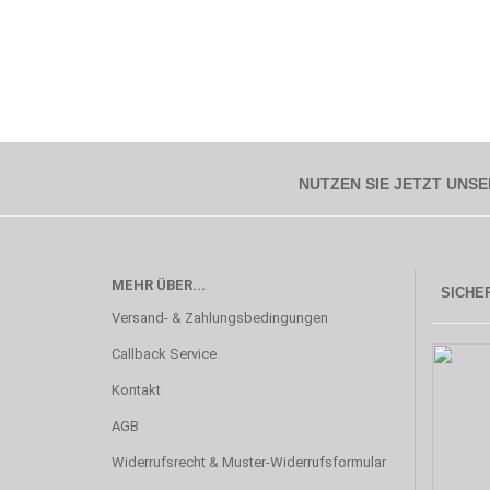
NUTZEN SIE JETZT UNSE
MEHR ÜBER...
SICHER
Versand- & Zahlungsbedingungen
Callback Service
Kontakt
AGB
Widerrufsrecht & Muster-Widerrufsformular